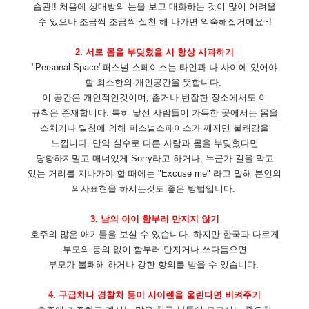
습관!! 처음에 상대방의 눈을 보고 대화하는 것이 많이 어려울
수 있으나 조금씩 조금씩 실천 해 나가면 익숙해질거에요~!
2.
서로 몸을 부딪혔을 시 항상 사과하기
"Personal Space"퍼스널 스페이스는 타인과 나 사이에 있어야
할 최소한의 개인공간을 뜻합니다.
이 공간은 개인적인것이며, 좁거나 번잡한 장소에서도 이
규칙은 존재합니다. 특히 낯선 사람들이 가득한 곳에서는 몸을
스치거나 밀침에 의해 퍼스널스페이스가 깨지면 불쾌감을
느낍니다. 만약 실수로 다른 사람과 몸을 부딪혔다면
당황하지말고 매너있게 Sorry라고 하거나, 누군가 길을 막고
있는 거리를 지나가야 할 때에는 "Excuse me" 라고 말해 본인의
의사표현을 하시는것도 좋은 방법입니다.
3. 남의 아이 함부러 만지지 않기
호주의 많은 애기들을 보실 수 있습니다. 하지만 한국과 다르게
부모의 동의 없이 함부러
만지거나 쓰다듬으면
부모가 불쾌해 하거나 강한 항의를 받을 수 있습니다.
4. 구급차나 경찰차 등이 사이렌을 울린다면 비켜주기